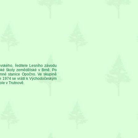
ovského, ředitele Lesního závodu
oké školy zemědělské v Brně. Po
umné stanice Opočno. Ve skupině
ce 1974 se vrátil k Východočeským
ole v Trutnově.