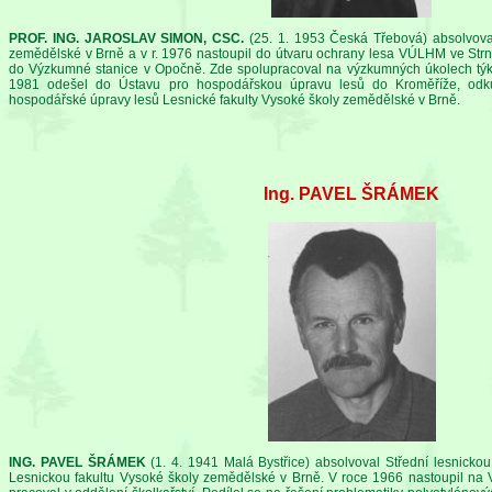
PROF. ING. JAROSLAV SIMON, CSC.
(25. 1. 1953 Česká Třebová) absolvoval
zemědělské v Brně a v r. 1976 nastoupil do útvaru ochrany lesa VÚLHM ve Strn
do Výzkumné stanice v Opočně. Zde spolupracoval na výzkumných úkolech týkají
1981 odešel do Ústavu pro hospodářskou úpravu lesů do Kroměříže, odku
hospodářské úpravy lesů Lesnické fakulty Vysoké školy zemědělské v Brně.
Ing. PAVEL ŠRÁMEK
ING. PAVEL ŠRÁMEK
(1. 4. 1941 Malá Bystřice) absolvoval Střední lesnicko
Lesnickou fakultu Vysoké školy zemědělské v Brně. V roce 1966 nastoupil na