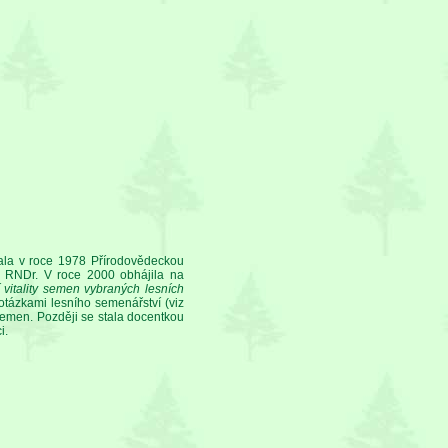
vala v roce 1978 Přírodovědeckou
tul RNDr. V roce 2000 obhájila na
 vitality semen vybraných lesních
tázkami lesního semenářství (viz
semen. Později se stala docentkou
i.