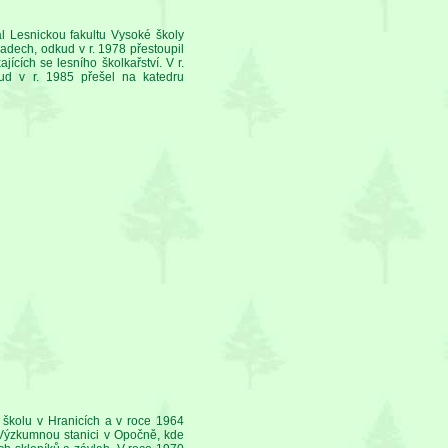
 Lesnickou fakultu Vysoké školy
adech, odkud v r. 1978 přestoupil
cích se lesního školkařství. V r.
d v r. 1985 přešel na katedru
u školu v Hranicích a v roce 1964
 Výzkumnou stanici v Opočně, kde