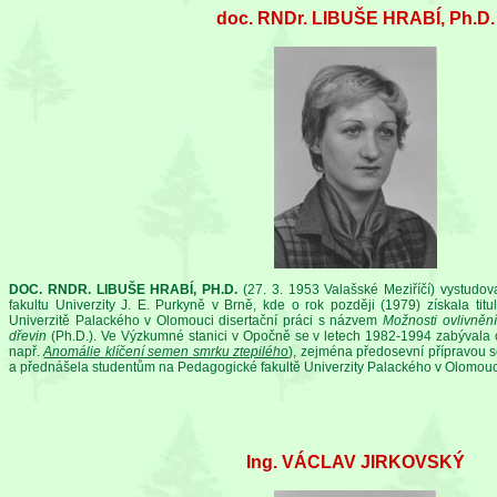
doc. RNDr. LIBUŠE HRABÍ, Ph.D.
DOC. RNDR. LIBUŠE HRABÍ, PH.D.
(27. 3. 1953 Valašské Meziříčí) vystudo
fakultu Univerzity J. E. Purkyně v Brně, kde o rok později (1979) získala ti
Univerzitě Palackého v Olomouci disertační práci s názvem
Možnosti ovlivnění
dřevin
(Ph.D.). Ve Výzkumné stanici v Opočně se v letech 1982-1994 zabývala o
např.
Anomálie klíčení semen smrku ztepilého
), zejména předosevní přípravou 
a přednášela studentům na Pedagogické fakultě Univerzity Palackého v Olomouc
Ing. VÁCLAV JIRKOVSKÝ