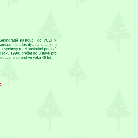
 Leningradě nastoupil do VÚLHM
ě koncem osmdesátých a začátkem
u výchovy a rekonstrukcí porostů
 roku 1990) přešel do Ústavu pro
edčasně zemřel ve věku 48 let.
.