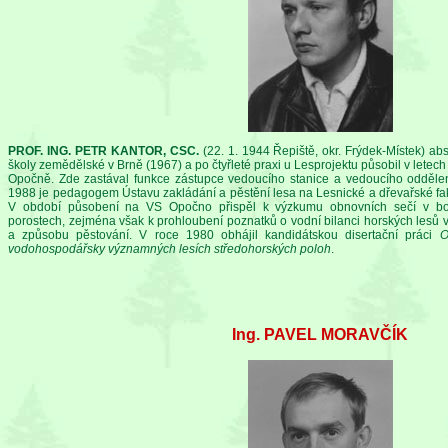
PROF. ING. PETR KANTOR, CSC.
(22. 1. 1944 Řepiště, okr. Frýdek-Místek) ab
školy zemědělské v Brně (1967) a po čtyřleté praxi u Lesprojektu působil v lete
Opočně. Zde zastával funkce zástupce vedoucího stanice a vedoucího oddělení
1988 je pedagogem Ústavu zakládání a pěstění lesa na Lesnické a dřevařské fak
V období působení na VS Opočno přispěl k výzkumu obnovních sečí v bo
porostech, zejména však k prohloubení poznatků o vodní bilanci horských lesů v
a způsobu pěstování. V roce 1980 obhájil kandidátskou disertační práci
O
vodohospodářsky významných lesích středohorských poloh
.
Ing. PAVEL MORAVČÍK