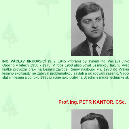
ING. VÁCLAV JIRKOVSKÝ
(9. 2. 1945 Příbram) byl synem ing. Václava Jirk
Opočno v letech 1956 - 1975. V roce 1968 absolvoval Lesnickou fakultu Vys
krátké provozní praxi na Lesním závodě Ronov nastoupil v r. 1970 do Výzk
lesního školkařství se zabýval problematikou závlah a skladování sazenic. V ro
státním lesům a od roku 1985 pracuje jako učitel na Střední lesnické technické šk
Prof. Ing. PETR KANTOR, CSc.