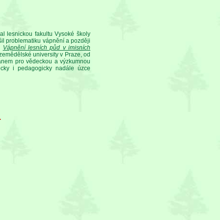
l lesnickou fakultu Vysoké školy
il problematiku vápnění a později
i
Vápnění lesních půd v imisních
 zemědělské university v Praze, od
děkanem pro vědeckou a výzkumnou
cky i pedagogicky nadále úzce
.