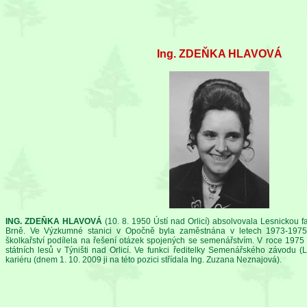
Ing. ZDEŇKA HLAVOVÁ
ING. ZDEŇKA HLAVOVÁ
(10. 8. 1950 Ústí nad Orlicí) absolvovala Lesnickou 
Brně. Ve Výzkumné stanici v Opočně byla zaměstnána v letech 1973-1975,
školkařství podílela na řešení otázek spojených se semenářstvím. V roce 19
státních lesů v Týništi nad Orlicí. Ve funkci ředitelky Semenářského závodu (L
kariéru (dnem 1. 10. 2009 ji na této pozici střídala Ing. Zuzana Neznajová).