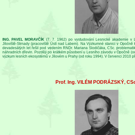
ING. PAVEL MORAVČÍK
(7. 7. 1962) po vystudování Lesnické akademie v
Jíloviště-Strnady (pracoviště Ústí nad Labem). Na Výzkumné stanici v Opočn
devadesátých let řešil pod vedením RNDr. Mariana Slodičáka, CSc. problematik
náhradních dřevin. Později po krátkém působení u Lesního závodu v Opočně (od
výzkum lesních ekosystémů v Jílovém u Prahy (od roku 1994). V červenci 2010 př
Prof. Ing. VILÉM PODRÁZSKÝ, CSc