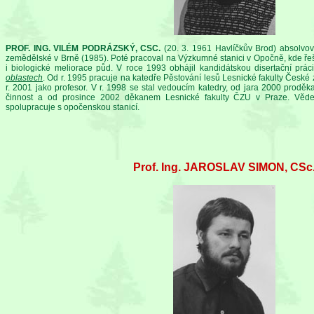
PROF. ING. VILÉM PODRÁZSKÝ, CSC.
(20. 3. 1961 Havlíčkův Brod) absolvova
zemědělské v Brně (1985). Poté pracoval na Výzkumné stanici v Opočně, kde řeš
i biologické meliorace půd. V roce 1993 obhájil kandidátskou disertační prác
oblastech
. Od r. 1995 pracuje na katedře Pěstování lesů Lesnické fakulty České
r. 2001 jako profesor. V r. 1998 se stal vedoucím katedry, od jara 2000 pro
činnost a od prosince 2002 děkanem Lesnické fakulty ČZU v Praze. Věde
spolupracuje s opočenskou stanicí.
Prof. Ing. JAROSLAV SIMON, CSc