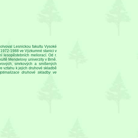
solvoval Lesnickou fakultu Vysoké
ch 1972-1988 ve Výzkumné stanici v
 lesopěstebních meliorací. Od r.
ultě Mendelovy univerzity v Brně.
rových, smrkových a smíšených
e vztahu k jejich druhové skladbě
ptimalizace druhové skladby ve