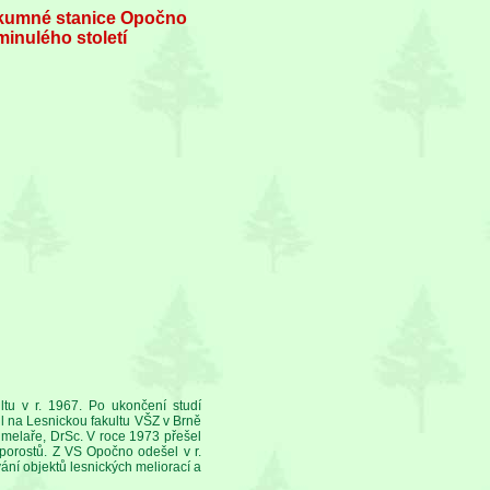
zkumné stanice Opočno
inulého století
tu v r. 1967. Po ukončení studí
il na Lesnickou fakultu VŠZ v Brně
Chmelaře, DrSc. V roce 1973 přešel
porostů. Z VS Opočno odešel v r.
ní objektů lesnických meliorací a