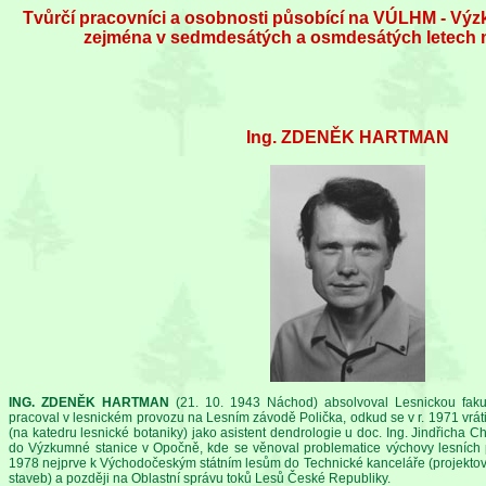
Tvůrčí pracovníci a osobnosti působící na VÚLHM - Vý
zejména v sedmdesátých a osmdesátých letech m
Ing. ZDENĚK HARTMAN
ING. ZDENĚK HARTMAN
(21. 10. 1943 Náchod) absolvoval Lesnickou fakul
pracoval v lesnickém provozu na Lesním závodě Polička, odkud se v r. 1971 vrát
(na katedru lesnické botaniky) jako asistent dendrologie u doc. Ing. Jindřicha 
do Výzkumné stanice v Opočně, kde se věnoval problematice výchovy lesních 
1978 nejprve k Východočeským státním lesům do Technické kanceláře (projektová
staveb) a později na Oblastní správu toků Lesů České Republiky.