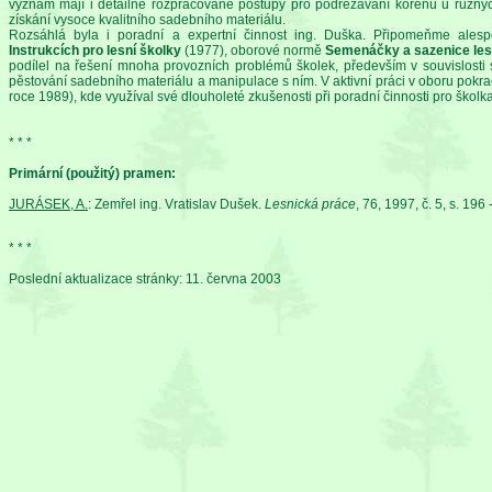
význam mají i detailně rozpracované postupy pro podřezávání kořenů u různýc
získání vysoce kvalitního sadebního materiálu.
Rozsáhlá byla i poradní a expertní činnost ing. Duška. Připomeňme ales
Instrukcích pro lesní školky
(1977), oborové normě
Semenáčky a sazenice les
podílel na řešení mnoha provozních problémů školek, především v souvislosti
pěstování sadebního materiálu a manipulace s ním. V aktivní práci v oboru pokr
roce 1989), kde využíval své dlouholeté zkušenosti při poradní činnosti pro školk
* * *
Primární (použitý) pramen:
JURÁSEK, A.
: Zemřel ing. Vratislav Dušek.
Lesnická práce
, 76, 1997, č. 5, s. 196 
* * *
Poslední aktualizace stránky: 11. června 2003