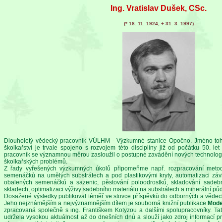
Ing. Vratislav Dušek, CSc.
(* 18. 11. 1924, + 31. 3. 1997)
Dlouholetý vědecký pracovník VÚLHM - Výzkumné stanice Opočno. Jméno toh
školkařství je trvale spojeno s rozvojem této disciplíny již od počátku 50. le
pracovník se významnou měrou zasloužil o postupné zavádění nových technologií
školkařských problémů.
Z řady vyřešených výzkumných úkolů připomeňme např. rozpracování metod
semenáčků na umělých substrátech a pod plastikovými kryty, automatizaci závl
obalených semenáčků a sazenic, pěstování poloodrostků, skladování sadebn
skladech, optimalizaci výživy sadebního materiálu na substrátech a minerální pů
Dosažené výsledky publikoval téměř ve stovce příspěvků do odborných a vědeck
Jeho nejznámějším a nejvýznamnějším dílem je souborná knižní publikace
Moder
zpracovaná společně s ing. Františkem Kotyzou a dalšími spolupracovníky. T
udržela vysokou aktuálnost až do dnešních dnů a slouží jako zdroj informací p