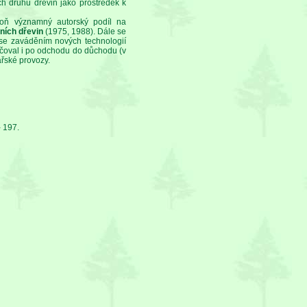
h druhů dřevin jako prostředek k
poň významný autorský podíl na
ních dřevin
(1975, 1988). Dále se
 se zaváděním nových technologií
ačoval i po odchodu do důchodu (v
ařské provozy.
- 197.