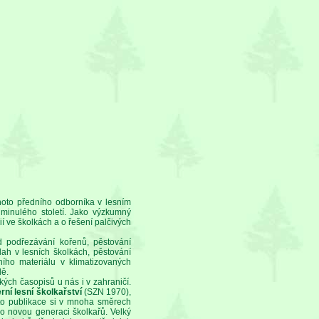
oto předního odborníka v lesním
t minulého století. Jako výzkumný
 ve školkách a o řešení palčivých
 podřezávání kořenů, pěstování
ah v lesních školkách, pěstování
ího materiálu v klimatizovaných
dě.
ých časopisů u nás i v zahraničí.
ní lesní školkařství
(SZN 1970),
ato publikace si v mnoha směrech
ro novou generaci školkařů. Velký