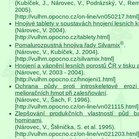
(Kubíček, J., Nárovec, V., Podrázský, V., Rem
2005).
[http://vulhm.opocno.cz/on-line/vn050217.html]
Hnojivé tablety v soustavách hnojení lesních ku
(Nárovec, V. 2004).
[http://vulhm.opocno.cz/tablety.html]
®
Pomalurozpustná hnojiva řady Silvamix
.
(Nárovec, V., Kubíček, J. 2004).
[http://vulhm.opocno.cz/silvamix.html]
Hnojení a vápnění lesních porostů ČR v tisku 
(Nárovec, V. 2003 - 2004).
[http://vulhm.opocno.cz/hnojeni1.html]
Ochrana půdy proti introskeletové erozi 
melioračních hmot při zalesňování
.
(Nárovec, V., Šach, F. 1996).
[http://vulhm.opocno.cz/on-line/vn021115.html]
Zlepšování produkčních vlastností půd baz
horninami
.
(Nárovec, V., Štěnička, S. et al. 1995).
[http://vulhm.opocno.cz/on-line/vn021203.html]