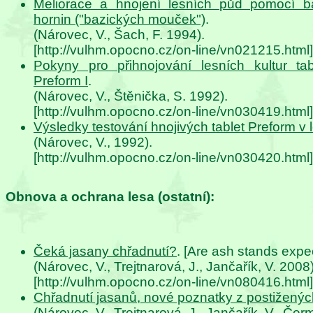
Meliorace a hnojení lesních půd pomocí ba
hornin ("bazických mouček")
.
(Nárovec, V., Šach, F. 1994).
[http://vulhm.opocno.cz/on-line/vn021215.html]
Pokyny pro přihnojování lesních kultur ta
Preform I
.
(Nárovec, V., Štěnička, S. 1992).
[http://vulhm.opocno.cz/on-line/vn030419.html]
Výsledky testování hnojivých tablet Preform v 
(Nárovec, V., 1992).
[http://vulhm.opocno.cz/on-line/vn030420.html]
Obnova a ochrana lesa (ostatní):
Čeká jasany chřadnutí?
. [Are ash stands expec
(Nárovec, V., Trejtnarová, J., Jančařík, V. 2008)
[http://vulhm.opocno.cz/on-line/vn080416.html]
Chřadnutí jasanů, nové poznatky z postiženýc
(Nárovec, V., Trejtnarová, J., Jančařík, V., Čer