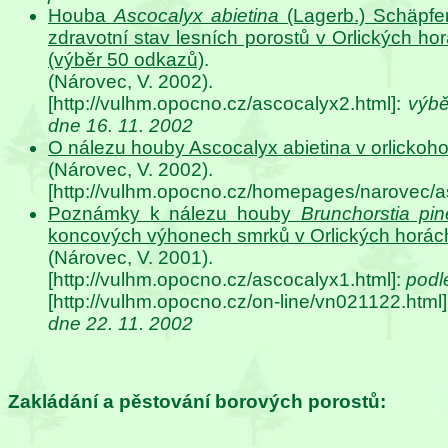
Houba
Ascocalyx abietina
(Lagerb.) Schäpfer
zdravotní stav lesních porostů v Orlických ho
(výběr 50 odkazů)
.
(Nárovec, V. 2002).
[http://vulhm.opocno.cz/ascocalyx2.html]:
výbě
dne 16. 11. 2002
O nálezu houby Ascocalyx abietina v orlickoh
(Nárovec, V. 2002).
[http://vulhm.opocno.cz/homepages/narovec/a
Poznámky k nálezu houby
Brunchorstia pi
koncových výhonech smrků v Orlických horác
(Nárovec, V. 2001).
[http://vulhm.opocno.cz/ascocalyx1.html]:
podl
[http://vulhm.opocno.cz/on-line/vn021122.htm
dne 22. 11. 2002
Zakládání a pěstování borových porostů: