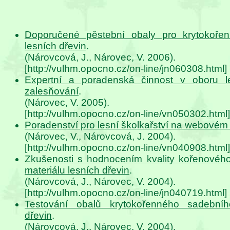
Doporučené pěstební obaly pro krytokořen
lesních dřevin
.
(Nárovcová, J., Nárovec, V. 2006).
[http://vulhm.opocno.cz/on-line/jn060308.html]
Expertní a poradenská činnost v oboru le
zalesňování
.
(Nárovec, V. 2005).
[http://vulhm.opocno.cz/on-line/vn050302.html]
Poradenství pro lesní školkařství na webové
(Nárovec, V., Nárovcová, J. 2004).
[http://vulhm.opocno.cz/on-line/vn040908.html]
Zkušenosti s hodnocením kvality kořenovéh
materiálu lesních dřevin
.
(Nárovcová, J., Nárovec, V. 2004).
[http://vulhm.opocno.cz/on-line/jn040719.html]
Testování obalů krytokořenného sadebníh
dřevin
.
(Nárovcová, J., Nárovec, V. 2004).