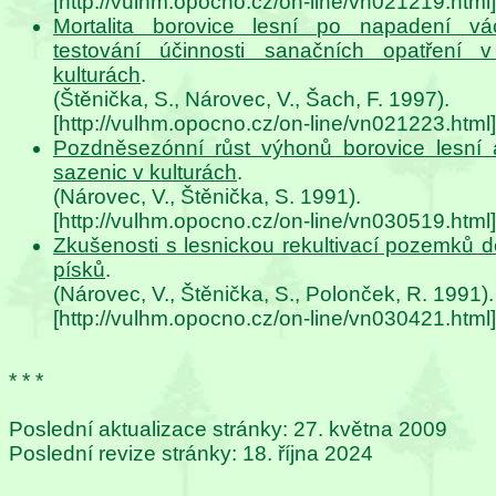
[http://vulhm.opocno.cz/on-line/vn021219.html]
Mortalita borovice lesní po napadení v
testování účinnosti sanačních opatření 
kulturách
.
(Štěnička, S., Nárovec, V., Šach, F. 1997).
[http://vulhm.opocno.cz/on-line/vn021223.html]
Pozdněsezónní růst výhonů borovice lesní 
sazenic v kulturách
.
(Nárovec, V., Štěnička, S. 1991).
[http://vulhm.opocno.cz/on-line/vn030519.html]
Zkušenosti s lesnickou rekultivací pozemků 
písků
.
(Nárovec, V., Štěnička, S., Polonček, R. 1991).
[http://vulhm.opocno.cz/on-line/vn030421.html]
* * *
Poslední aktualizace stránky: 27. května 2009
Poslední revize stránky: 18. října 2024