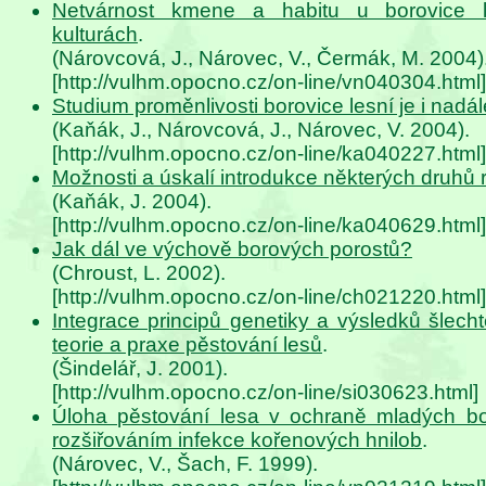
Netvárnost kmene a habitu u borovice l
kulturách
.
(Nárovcová, J., Nárovec, V., Čermák, M. 2004)
[http://vulhm.opocno.cz/on-line/vn040304.html]
Studium proměnlivosti borovice lesní je i nadál
(Kaňák, J., Nárovcová, J., Nárovec, V. 2004).
[http://vulhm.opocno.cz/on-line/ka040227.html]
Možnosti a úskalí introdukce některých druhů
(Kaňák, J. 2004).
[http://vulhm.opocno.cz/on-line/ka040629.html]
Jak dál ve výchově borových porostů?
(Chroust, L. 2002).
[http://vulhm.opocno.cz/on-line/ch021220.html]
Integrace principů genetiky a výsledků šlecht
teorie a praxe pěstování lesů
.
(Šindelář, J. 2001).
[http://vulhm.opocno.cz/on-line/si030623.html]
Úloha pěstování lesa v ochraně mladých bo
rozšiřováním infekce kořenových hnilob
.
(Nárovec, V., Šach, F. 1999).