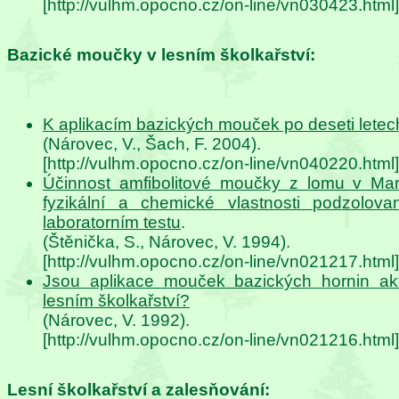
[http://vulhm.opocno.cz/on-line/vn030423.html]
Bazické moučky v lesním školkařství:
K aplikacím bazických mouček po deseti letec
(Nárovec, V., Šach, F. 2004).
[http://vulhm.opocno.cz/on-line/vn040220.html]
Účinnost amfibolitové moučky z lomu v Mar
fyzikální a chemické vlastnosti podzolov
laboratorním testu
.
(Štěnička, S., Nárovec, V. 1994).
[http://vulhm.opocno.cz/on-line/vn021217.html]
Jsou aplikace mouček bazických hornin ak
lesním školkařství?
(Nárovec, V. 1992).
[http://vulhm.opocno.cz/on-line/vn021216.html]
Lesní školkařství a zalesňování: