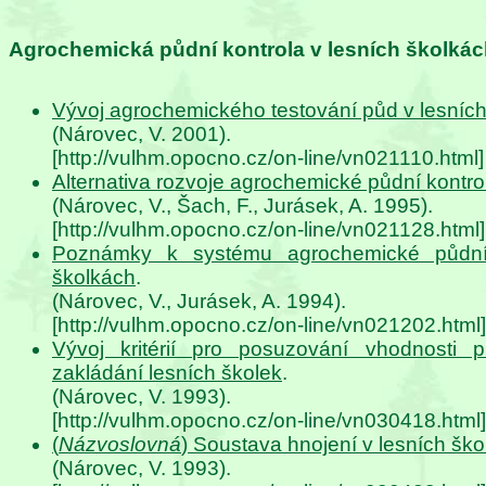
Agrochemická půdní kontrola v lesních školkác
Vývoj agrochemického testování půd v lesníc
(Nárovec, V. 2001).
[http://vulhm.opocno.cz/on-line/vn021110.html]
Alternativa rozvoje agrochemické půdní kontro
(Nárovec, V., Šach, F., Jurásek, A. 1995).
[http://vulhm.opocno.cz/on-line/vn021128.html]
Poznámky k systému agrochemické půdní 
školkách
.
(Nárovec, V., Jurásek, A. 1994).
[http://vulhm.opocno.cz/on-line/vn021202.html]
Vývoj kritérií pro posuzování vhodnosti
zakládání lesních školek
.
(Nárovec, V. 1993).
[http://vulhm.opocno.cz/on-line/vn030418.html]
(
Názvoslovná
) Soustava hnojení v lesních škol
(Nárovec, V. 1993).