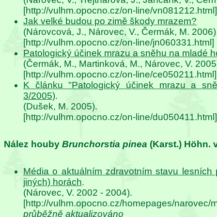
[http://vulhm.opocno.cz/on-line/vn081212.html]
Jak velké budou po zimě škody mrazem?
(Nárovcová, J., Nárovec, V., Čermák, M. 2006)
[http://vulhm.opocno.cz/on-line/jn060331.html]
Patologický účinek mrazu a sněhu na mladé h
(Čermák, M., Martinková, M., Nárovec, V. 2005
[http://vulhm.opocno.cz/on-line/ce050211.html]
K článku "Patologický účinek mrazu a sn
3/2005)
.
(Dušek, M. 2005).
[http://vulhm.opocno.cz/on-line/du050411.html]
Nález houby
Brunchorstia pinea
(Karst.) Höhn. 
Média o aktuálním zdravotním stavu lesních p
jiných) horách
.
(Nárovec, V. 2002 - 2004).
[http://vulhm.opocno.cz/homepages/narovec/m
průběžně aktualizováno