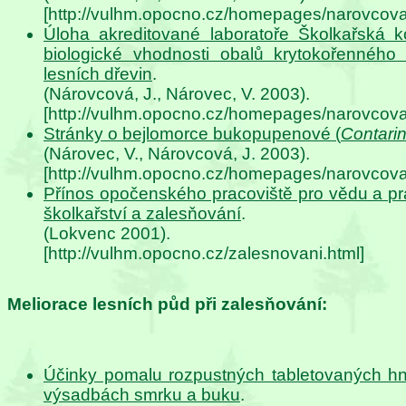
[http://vulhm.opocno.cz/homepages/narovcova
Úloha akreditované laboratoře Školkařská ko
biologické vhodnosti obalů krytokořenného
lesních dřevin
.
(Nárovcová, J., Nárovec, V. 2003).
[http://vulhm.opocno.cz/homepages/narovcova
Stránky o bejlomorce bukopupenové (
Contarin
(Nárovec, V., Nárovcová, J. 2003).
[http://vulhm.opocno.cz/homepages/narovcova
Přínos opočenského pracoviště pro vědu a pr
školkařství a zalesňování
.
(Lokvenc 2001).
[http://vulhm.opocno.cz/zalesnovani.html]
Meliorace lesních půd při zalesňování:
Účinky pomalu rozpustných tabletovaných hno
výsadbách smrku a buku
.