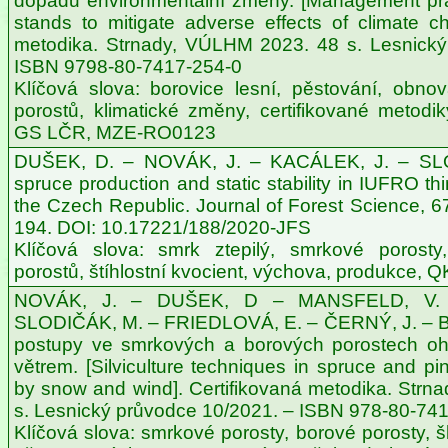
dopadů environmentální změny. [Management prac
stands to mitigate adverse effects of climate ch
metodika. Strnady, VÚLHM 2023. 48 s. Lesnický
ISBN 9798-80-7417-254-0
Klíčová slova: borovice lesní, pěstování, obnova
porostů, klimatické změny, certifikované metodik
GS LČR, MZE-RO0123
DUŠEK, D. – NOVÁK, J. – KACÁLEK, J. – SL
spruce production and static stability in IUFRO th
the Czech Republic. Journal of Forest Science, 67
194. DOI: 10.17221/188/2020-JFS
Klíčová slova: smrk ztepilý, smrkové porosty, 
porostů, štíhlostní kvocient, výchova, produkce,
NOVÁK, J. – DUŠEK, D – MANSFELD, V. 
SLODIČÁK, M. – FRIEDLOVÁ, E. – ČERNÝ, J. – 
postupy ve smrkových a borových porostech o
větrem. [Silviculture techniques in spruce and p
by snow and wind]. Certifikovaná metodika. Str
s. Lesnický průvodce 10/2021. – ISBN 978-80-74
Klíčová slova: smrkové porosty, borové porosty,