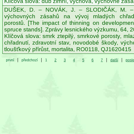
Klíčová slova: dub zimní, výchova, výchovné zása
DUŠEK, D. – NOVÁK, J. – SLODIČÁK, M. –
výchovných zásahů na vývoj mladých chřad
porostů. [The impact of thinning on developmen
spruce stands]. Zprávy lesnického výzkumu, 64, 20
Klíčová slova: smrk ztepilý, smrkové porosty, mlaz
chřadnutí, zdravotní stav, novodobé škody, výcho
tloušťkový přírůst, mortalita, RO0118, QJ1620415
první
předchozí
1
2
3
4
5
6
7
další
posl