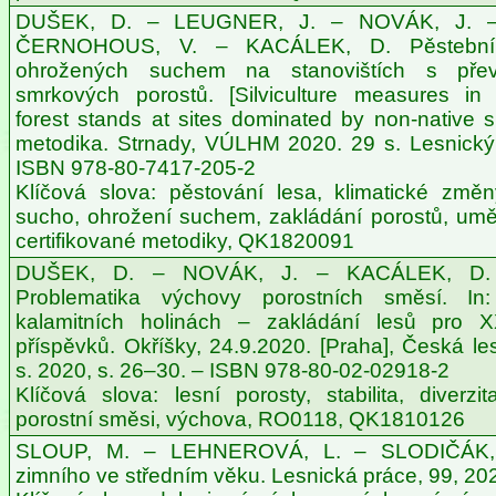
DUŠEK, D. – LEUGNER, J. – NOVÁK, J. 
ČERNOHOUS, V. – KACÁLEK, D. Pěstební 
ohrožených suchem na stanovištích s pře
smrkových porostů. [Silviculture measures in
forest stands at sites dominated by non-native s
metodika. Strnady, VÚLHM 2020. 29 s. Lesnický
ISBN 978-80-7417-205-2
Klíčová slova: pěstování lesa, klimatické změn
sucho, ohrožení suchem, zakládání porostů, umě
certifikované metodiky, QK1820091
DUŠEK, D. – NOVÁK, J. – KACÁLEK, D.
Problematika výchovy porostních směsí. I
kalamitních holinách – zakládání lesů pro XXI
příspěvků. Okříšky, 24.9.2020. [Praha], Česká le
s. 2020, s. 26–30. – ISBN 978-80-02-02918-2
Klíčová slova: lesní porosty, stabilita, diverzi
porostní směsi, výchova, RO0118, QK1810126
SLOUP, M. – LEHNEROVÁ, L. – SLODIČÁK,
zimního ve středním věku. Lesnická práce, 99, 2020