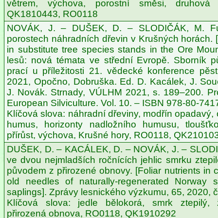
větrem, výchova, porostní směsi, druhová 
QK1810443, RO0118
NOVÁK, J. – DUŠEK, D. – SLODIČÁK, M. Fu
porostech náhradních dřevin v Krušných horách. [F
in substitute tree species stands in the Ore Moun
lesů: nová témata ve střední Evropě. Sborník 
prací u příležitosti 21. vědecké konference pěsti
2021, Opočno, Dobruška. Ed. D. Kacálek, J. Sou
J. Novák. Strnady, VÚLHM 2021, s. 189–200. Pro
European Silviculture. Vol. 10. – ISBN 978-80-741
Klíčová slova: náhradní dřeviny, modřín opadavý, o
humus, horizonty nadložního humusu, tloušťko
přírůst, výchova, Krušné hory, RO0118, QK21010
DUŠEK, D. – KACÁLEK, D. – NOVÁK, J. – SLODI
ve dvou nejmladších ročnících jehlic smrku ztepi
původem z přirozené obnovy. [Foliar nutrients in 
old needles of naturally-regenerated Norway sp
saplings]. Zprávy lesnického výzkumu, 65, 2020, č
Klíčová slova: jedle bělokorá, smrk ztepilý, ž
přirozená obnova, RO0118, QK1910292