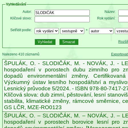
Vyhledávání
Autor:
Název:
Klíčové slovo:
Rok vydání:
Setřídit podle:
+
Rozší
Nalezeno 410 záznamů
Exportova
ŠPULÁK, O. - SLODIČÁK, M. - NOVÁK, J. - L
hospodaření v porostech dubu zimního pro zm
dopadů environmentální změny. Certifikovaná
Výzkumný ústav lesního hospodářství a myslivosti
Lesnický průvodce 5/2024. - ISBN 978-80-7417-2
Klíčová slova: dub zimní, pěstování, lesní stanovi
stabilita, klimatické změny, rámcové směrnice, ce
GS LČR, MZE-RO0123
ŠPULÁK, O. – SLODIČÁK, M. – NOVÁK, J. – L
hospodaření v porostech borovice lesní pro zm