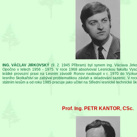
ING. VÁCLAV JIRKOVSKÝ
(9. 2. 1945 Příbram) byl synem ing. Václava Jirk
Opočno v letech 1956 - 1975. V roce 1968 absolvoval Lesnickou fakultu Vys
krátké provozní praxi na Lesním závodě Ronov nastoupil v r. 1970 do Výzk
lesního školkařství se zabýval problematikou závlah a skladování sazenic. V ro
státním lesům a od roku 1985 pracuje jako učitel na Střední lesnické technické šk
Prof. Ing. PETR KANTOR, CSc.