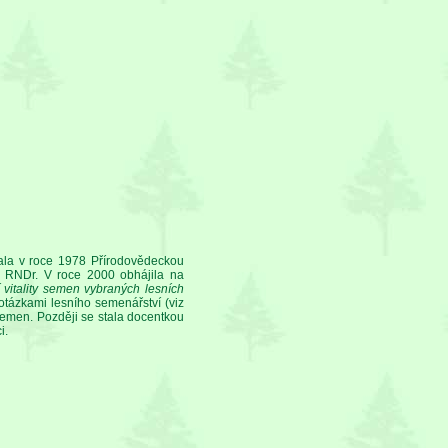
vala v roce 1978 Přírodovědeckou
tul RNDr. V roce 2000 obhájila na
 vitality semen vybraných lesních
tázkami lesního semenářství (viz
semen. Později se stala docentkou
i.