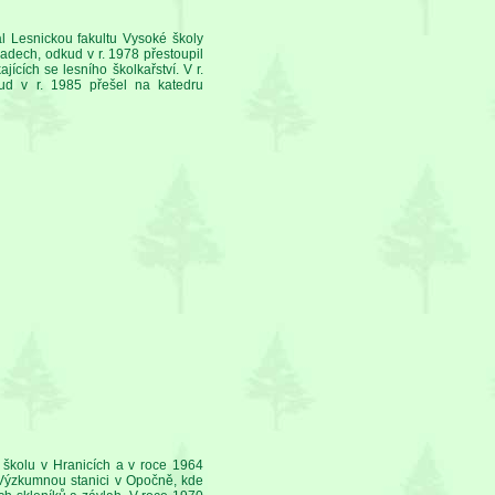
 Lesnickou fakultu Vysoké školy
adech, odkud v r. 1978 přestoupil
cích se lesního školkařství. V r.
d v r. 1985 přešel na katedru
u školu v Hranicích a v roce 1964
 Výzkumnou stanici v Opočně, kde