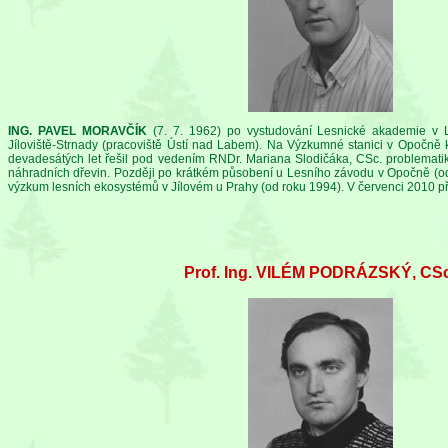
ING. PAVEL MORAVČÍK
(7. 7. 1962) po vystudování Lesnické akademie v
Jíloviště-Strnady (pracoviště Ústí nad Labem). Na Výzkumné stanici v Opočn
devadesátých let řešil pod vedením RNDr. Mariana Slodičáka, CSc. problematik
náhradních dřevin. Později po krátkém působení u Lesního závodu v Opočně (od
výzkum lesních ekosystémů v Jílovém u Prahy (od roku 1994). V červenci 2010 př
Prof. Ing. VILÉM PODRÁZSKÝ, CSc