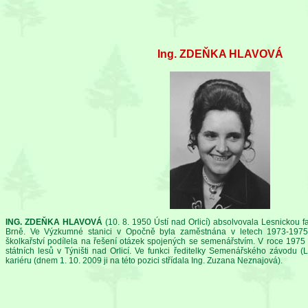
Ing. ZDEŇKA HLAVOVÁ
ING. ZDEŇKA HLAVOVÁ
(10. 8. 1950 Ústí nad Orlicí) absolvovala Lesnickou 
Brně. Ve Výzkumné stanici v Opočně byla zaměstnána v letech 1973-1975,
školkařství podílela na řešení otázek spojených se semenářstvím. V roce 19
státních lesů v Týništi nad Orlicí. Ve funkci ředitelky Semenářského závodu (L
kariéru (dnem 1. 10. 2009 ji na této pozici střídala Ing. Zuzana Neznajová).