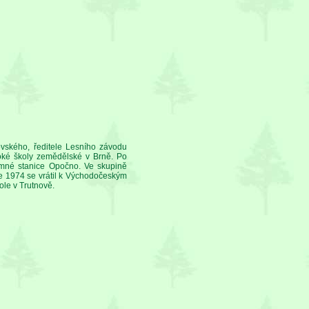
ovského, ředitele Lesního závodu
oké školy zemědělské v Brně. Po
umné stanice Opočno. Ve skupině
ce 1974 se vrátil k Východočeským
ole v Trutnově.