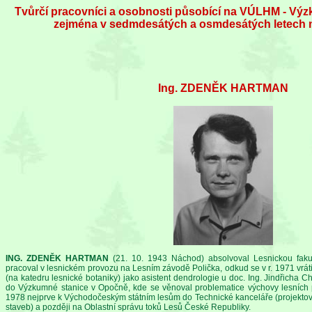
Tvůrčí pracovníci a osobnosti působící na VÚLHM - Vý
zejména v sedmdesátých a osmdesátých letech m
Ing. ZDENĚK HARTMAN
ING. ZDENĚK HARTMAN
(21. 10. 1943 Náchod) absolvoval Lesnickou fakul
pracoval v lesnickém provozu na Lesním závodě Polička, odkud se v r. 1971 vrát
(na katedru lesnické botaniky) jako asistent dendrologie u doc. Ing. Jindřicha 
do Výzkumné stanice v Opočně, kde se věnoval problematice výchovy lesních 
1978 nejprve k Východočeským státním lesům do Technické kanceláře (projektová
staveb) a později na Oblastní správu toků Lesů České Republiky.