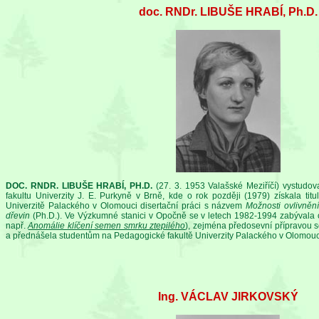
doc. RNDr. LIBUŠE HRABÍ, Ph.D.
DOC. RNDR. LIBUŠE HRABÍ, PH.D.
(27. 3. 1953 Valašské Meziříčí) vystudo
fakultu Univerzity J. E. Purkyně v Brně, kde o rok později (1979) získala ti
Univerzitě Palackého v Olomouci disertační práci s názvem
Možnosti ovlivnění
dřevin
(Ph.D.). Ve Výzkumné stanici v Opočně se v letech 1982-1994 zabývala o
např.
Anomálie klíčení semen smrku ztepilého
), zejména předosevní přípravou 
a přednášela studentům na Pedagogické fakultě Univerzity Palackého v Olomouc
Ing. VÁCLAV JIRKOVSKÝ