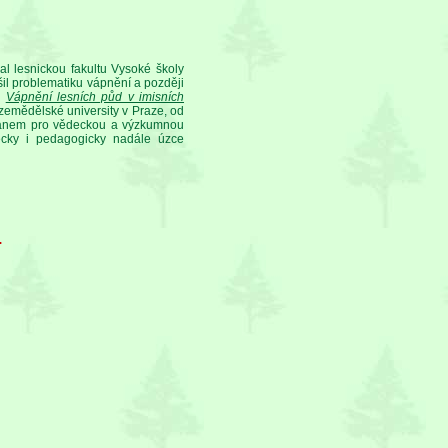
l lesnickou fakultu Vysoké školy
il problematiku vápnění a později
i
Vápnění lesních půd v imisních
 zemědělské university v Praze, od
děkanem pro vědeckou a výzkumnou
cky i pedagogicky nadále úzce
.