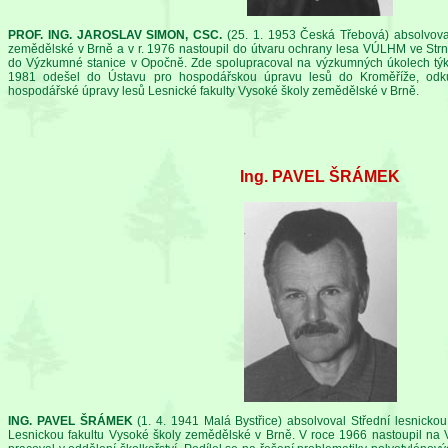
PROF. ING. JAROSLAV SIMON, CSC.
(25. 1. 1953 Česká Třebová) absolvoval
zemědělské v Brně a v r. 1976 nastoupil do útvaru ochrany lesa VÚLHM ve Strn
do Výzkumné stanice v Opočně. Zde spolupracoval na výzkumných úkolech týkají
1981 odešel do Ústavu pro hospodářskou úpravu lesů do Kroměříže, odku
hospodářské úpravy lesů Lesnické fakulty Vysoké školy zemědělské v Brně.
Ing. PAVEL ŠRÁMEK
ING. PAVEL ŠRÁMEK
(1. 4. 1941 Malá Bystřice) absolvoval Střední lesnicko
Lesnickou fakultu Vysoké školy zemědělské v Brně. V roce 1966 nastoupil na