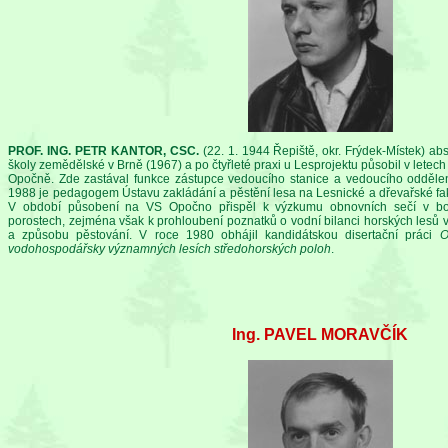
PROF. ING. PETR KANTOR, CSC.
(22. 1. 1944 Řepiště, okr. Frýdek-Místek) ab
školy zemědělské v Brně (1967) a po čtyřleté praxi u Lesprojektu působil v lete
Opočně. Zde zastával funkce zástupce vedoucího stanice a vedoucího oddělení
1988 je pedagogem Ústavu zakládání a pěstění lesa na Lesnické a dřevařské fak
V období působení na VS Opočno přispěl k výzkumu obnovních sečí v bo
porostech, zejména však k prohloubení poznatků o vodní bilanci horských lesů v
a způsobu pěstování. V roce 1980 obhájil kandidátskou disertační práci
O
vodohospodářsky významných lesích středohorských poloh
.
Ing. PAVEL MORAVČÍK