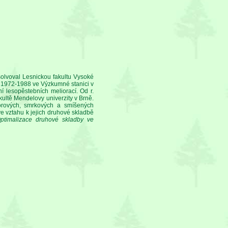
solvoval Lesnickou fakultu Vysoké
ch 1972-1988 ve Výzkumné stanici v
 lesopěstebních meliorací. Od r.
ultě Mendelovy univerzity v Brně.
rových, smrkových a smíšených
e vztahu k jejich druhové skladbě
ptimalizace druhové skladby ve