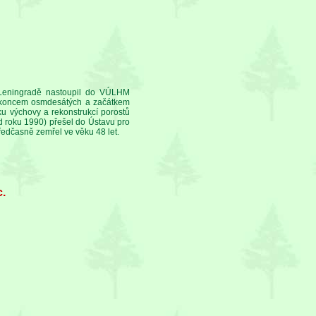
 Leningradě nastoupil do VÚLHM
ě koncem osmdesátých a začátkem
u výchovy a rekonstrukcí porostů
 roku 1990) přešel do Ústavu pro
edčasně zemřel ve věku 48 let.
.