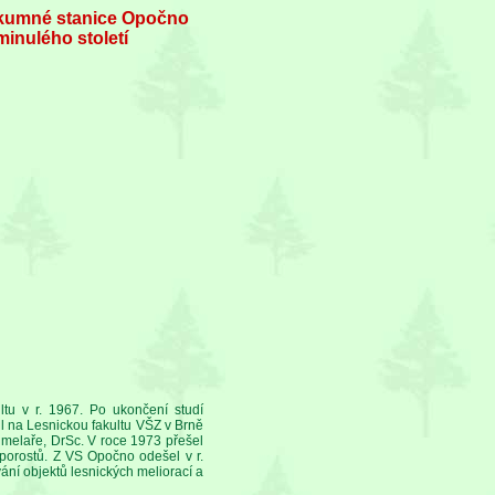
zkumné stanice Opočno
inulého století
tu v r. 1967. Po ukončení studí
il na Lesnickou fakultu VŠZ v Brně
Chmelaře, DrSc. V roce 1973 přešel
porostů. Z VS Opočno odešel v r.
ní objektů lesnických meliorací a