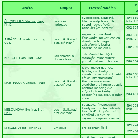
Te
Jméno
Skupina
Profesní zaměření
M
hydrologická a látková
494 66
ČERNOHOUS Vladimír, Ing.,
Lesnické
bilance malých lesních
linka 13
Ph.D.
meliorace
povodí, odvodňování
602 754
zamokřených pozemků
vegetativní množení
494 66
řízkováním, provoz lesních
linka -0-
JURÁSEK Antonín, doc., Ing.,
Lesní školkařství
školek, technologie
CSc.
a zalesňování
zalesňování, kvalita
602 29
sadebního materiálu
zalesňování horských
Zalesňování a
KRIEGEL Horst, Ing., CSc.
stanovišť, rekonstrukce
obnova lesa
604 66
porostů náhradních dřevin
rozvoj metod hodnocení
fyziologické kvality
494 66
sadebního materiálu lesních
linka 15
dřevin, strestolerantní
Lesní školkařství
klonové směsi smrku
MARTINCOVÁ Jarmila, RNDr.
a zalesňování
ztepilého pro horské oblasti,
kontrola morfologické
a fyziologické kvality
603 48
sadebního materiálu lesních
dřevin
posuzování fyziologické
494 66
kvality sadebního materiálu
linka -0-
MELOUNOVÁ Evelína, Ing.,
Lesní školkařství
lesních dřevin; pěstební
Ph.D.
a zalesňování
opatření v lesích se
zvýšenou depozicí dusíku
494 66
MRÁZEK Josef
(Trnov 83)
Emeritus
profesionální řidič
722 94
udržitelné hospodaření na