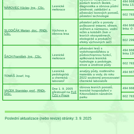
494 66
půdách lesních školek,
linka 13
Lesnické
diagnostika a obnova půdní
NÁROVEC Václav, Ing., CSc.
meliorace
úrodnosti, zakládání a
pěstování borových porostů,
602 78
pěstební technologie
pěstební péče o porosty
494 66
poškozené imisemi, větrem,
linka -0-
sněhem a námrazou, vodní
SLODIČÁK Marian, doc., RNDr.,
Výchova a
režim a koloběh živin v
CSc.
obnova lesa
lesních ekosystémech,
ekologické a produkční
602 29
efekty výchovných sečí
pěstování lesů s
494 66
vodohospodářskou a
linka 13
Lesnické
půdoochrannou funkcí,
ŠACH František, Ing., CSc.
meliorace
aplikovaná lesnická
hydrologie a pedologie,
602 78
eroze a úrodnost půdy
Lesnická
analýzy půdy, rostlinného
494 66
pedologická
materiálu a vody, do roku
TOMÁŠ Josef, Ing.
a chemická
2022 soukromý provozovatel
laboratoř
chemické laboratoře
obnova lesních porostů,
494 66
Dne 1. 9. 2005
VACEK Stanislav, prof., RNDr.,
lesnické hospodaření v
přestoupil na
FLE
DrSc.
Krkonošském národním
ČZU v Praze
602 78
parku
Poslední aktualizace (nebo revize) stránky: 3. 9. 2025