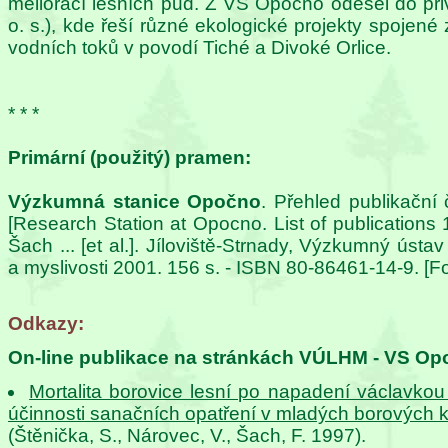
meliorací lesních půd. Z VS Opočno odešel do privá
o. s.), kde řeší různé ekologické projekty spojené 
vodních toků v povodí Tiché a Divoké Orlice.
* * *
Primární (použitý) pramen:
Výzkumná stanice Opočno
. Přehled publikační 
[Research Station at Opocno. List of publications 
Šach ... [et al.]. Jíloviště-Strnady, Výzkumný ústa
a myslivosti 2001. 156 s. - ISBN 80-86461-14-9. [Foto
Odkazy:
On-line publikace na stránkách VÚLHM - VS Op
Mortalita borovice lesní po napadení václavko
účinnosti sanačních opatření v mladých borových k
(Štěnička, S., Nárovec, V., Šach, F. 1997).