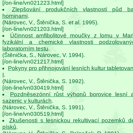
[/on-line/vn021223.html]
Zlepšování produkčních vlastností půd baz
horninami
.
(Nárovec, V., Štěnička, S. et al. 1995).
[/on-line/vn021203.html]
Účinnost amfibolitové moučky z lomu v Mar
fyzikální a chemické vlastnosti podzolova
laboratorním testu
.
(Štěnička, S., Nárovec, V. 1994).
[/on-line/vn021217.html]
Pokyny pro přihnojování lesních kultur tabletov
I
.
(Nárovec, V., Štěnička, S. 1992).
[/on-line/vn030419.html]
Pozdněsezónní růst výhonů borovice lesní 
sazenic v kulturách
.
(Nárovec, V., Štěnička, S. 1991).
[/on-line/vn030519.html]
Zkušenosti s lesnickou rekultivací pozemků 
písků
.