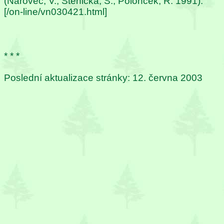
(Nárovec, V., Štěnička, S., Polonček, R. 1991).
[/on-line/vn030421.html]
* * *
Poslední aktualizace stránky: 12. června 2003